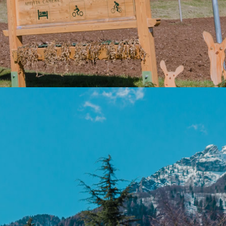
t
219.
g, in einem Gebiet reich an alten Bauerndörfern aus Stein
änge, um die Flora und Fauna zu entdecken, Sport und
werden unseren Kunden geboten.