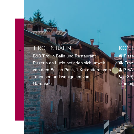
TIROL IN BALIN
KONT
B&B Tirol in Balin und Restaurant
Pizzer
Pizzeria da Lucio befinden sich unweit
Fraz.
von dem Ballino Pass, 1 Km entfernt vom
P.IVA
Tennosee und wenige km vom
(+39)
Gardasee.
info@