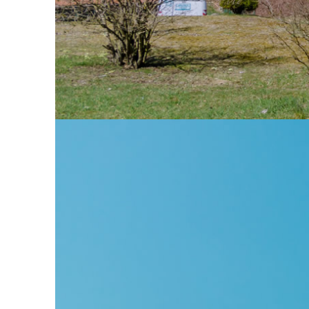
or 
Ideal für einen naturalistischen Urlaub mit eventuellem A
und Holz, das ideal für naturalistische Ausflüge und Berg
leckere Begegnungen mit der typischen Küche, nur wenig
Für Infos und Reservieru