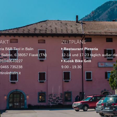
AKT
ZEITPLÄNE
ia B&B Tirol in Balin
Restaurant Pizzeria
 Ballino, 6 38057 Fiavè (TN)
12-14 und 17-23 täglich außer di
 01040640227
Kiosk Bike Grill
 0465 735238
9.00 - 19.30
tirolinbalin.it